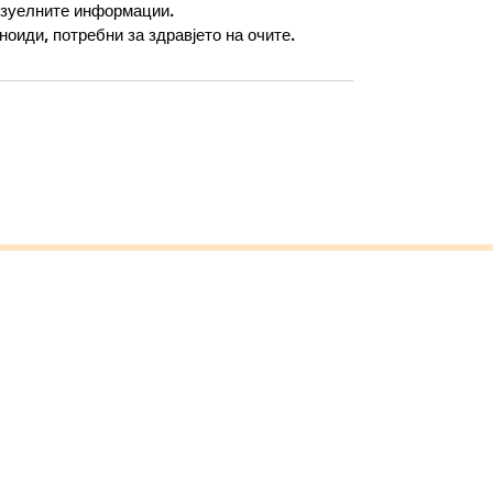
изуелните информации.
ноиди, потребни за здравјето на очите.
Aloe Vera Macedonia - Forever
Следи не: