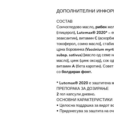
ДОПОЛНИТЕЛНИ ИНФО
СОСТАВ
Сончогледово масло,
рибен
жел
(глицерол), Lutemax® 2020* – ек
зеаксантин), витамин C (аскорби
токоферол, соино масло], стабил
црна боровинка (Vaccinium myrti
subsp. sativus) [масло од семе 
масло], цинк (цинк оксид), сок о
витамин A (бета каротин). Совет
со
болдиран фонт
.
* Lutemax® 2020 е заштитена м
ПРЕПОРАКА ЗА ДОЗИРАЊЕ
2 гел капсули дневно.
ОСНОВНИ КАРАКТЕРИСТИКИ
• Целосна поддршка за видот во
• Придонесува за заштита на оч