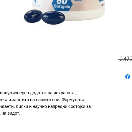
 2.47
револуционерен додаток на исхраната,
нега и заштита на нашите очи. Формулата
иданти, билки и научно напредни состојки за
 на видот.