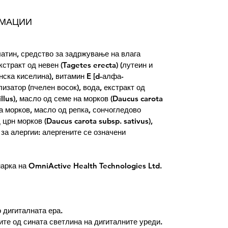
РМАЦИИ
атин, средство за задржување на влага
стракт од невен (Tagetes erecta) (лутеин и
нска киселина), витамин E [d-алфа-
изатор (пчелен восок), вода, екстракт од
llus), масло од семе на морков (Daucus carota
на морков, масло од репка, сончогледово
д црн морков (Daucus carota subsp. sativus),
 за алергии: алергените се означени
арка на OmniActive Health Technologies Ltd.
 дигиталната ера.
ите од сината светлина на дигиталните уреди.