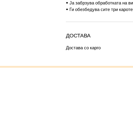
• Ја забрзува обработката на в
• Ги обезбедува сите три кароте
ДОСТАВА
Достава со карго
Контакт
Корисни линкови
Блог
За нас