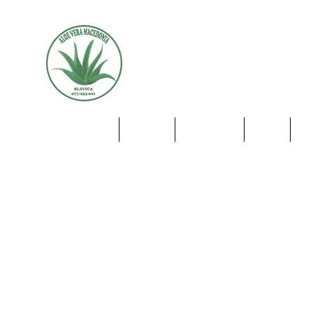
Aloe Vera Macedonia - 
Почетна
За нас
Искуства
Блог
П