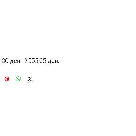
Regular
Sale
9,00 ден. 
2.355,05 ден.
Price
Price