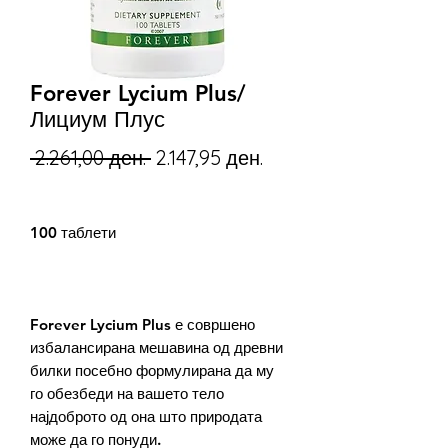
Forever Lycium Plus/
Лициум Плус
Regular
Sale
 2.261,00 ден. 
2.147,95 ден.
Price
Price
100 таблети
Forever Lycium Plus е совршено
избалансирана мешавина од древни
билки посебно формулирана да му
го обезбеди на вашето тело
најдоброто од она што природата
може да го понуди.