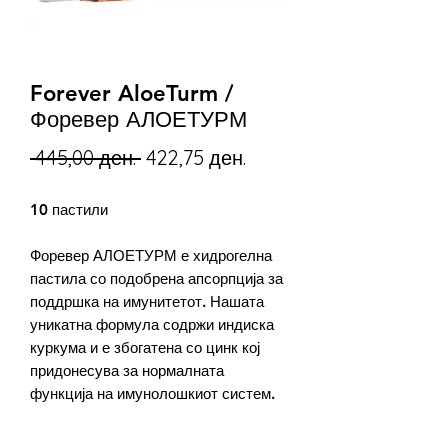
Forever AloeTurm /
Форевер АЛОЕТУРМ
Regular
Sale
 445,00 ден. 
422,75 ден.
Price
Price
10 пастили
Форевер АЛОЕТУРМ е хидрогелна
пастила со подобрена апсорпција за
поддршка на имунитетот. Нашата
уникатна формула содржи индиска
куркума и е збогатена со цинк кој
придонесува за нормалната
функција на имунолошкиот систем.