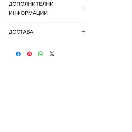
ДОПОЛНИТЕЛНИ
ИНФОРМАЦИИ
ОПИС И СВОЈСТВА
ДОСТАВА
Лесно се растопува и апсорбира.
Содржи куркума од Индија.
Достава со карго
Куркумата се апсорбира директно
од организмот, благодарение на
технологијата на растворање.
Практични меки пастили, идеални
за употреба во движење.
Пријатна арома на нане.
АЛОЕТУРМ не само што го
поддржува имунитетот, туку и ја
смирува усната шуплина со
освежителниот вкус на нане.
Практичното пакување во форма на
блистер со 10 пастили може да биде
насекаде со вас. Едноставно ставете
една мека пастила под јазикот и