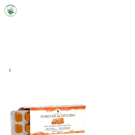
Aloe Vera Macedonia -
Forever
077 953 621
ИНФОРМАЦИИ И НАРАЧКИ:
2000
БЕСПЛАТНА ДОСТАВА НАД
ДЕНАРИ